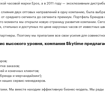
ой часовой марки Epos, а в 2011 году — эксклюзивным дистрибь
и слияния двух оптовых направлений в одну компанию, была выбр
 от среднего сегмента до сегмента премиум. Портфель брендов 
го момента мы открыли новую страницу развития компании. Сег
 стильных и доступных по цене наручных часов от известных шв
партнеры. Поэтому мы прилагаем все свои усилия для совместног
с высокого уровня, компания Skytime предлага
оров;
тке заказов;
й и конечных клиентов;
бренда и мерчандайзинг);
и наших сервис-менеджеров.
тами. Мы вместе находим эффективную бизнес-модель. Мы рады