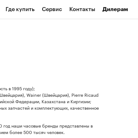
Где купить
Сервис
Контакты
Дилерам
ть в 1995 году);
вейцария), Wainer (Швейцария), Pierre Ricaud
ссийской Федерации, Казахстана и Киргизии;
ных запчастей и комплектующих, качественное
20 год наши часовые бренды представлены в
нием более 500 тысяч человек.