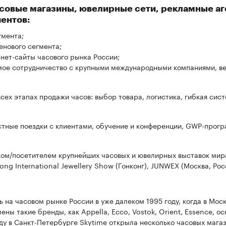
асовые магазины, ювелирные сети, рекламные аг
ентов:
гмента;
енового сегмента;
нет-сайты часового рынка России;
мое сотрудничество с крупными международными компаниями, в
ех этапах продажи часов: выбор товара, логистика, гибкая сис
ные поездки с клиентами, обучение и конференции, GWP-прогр
ком/посетителем крупнейших часовых и ювелирных выставок мира
ng International Jewellery Show (Гонконг), JUNWEX (Москва, Рос
ь на часовом рынке России в уже далеком 1995 году, когда в Мо
ены такие бренды, как Appella, Ecco, Vostok, Orient, Essence, 
оду в Санкт-Петербурге Skytime открыла несколько часовых мага