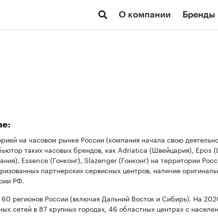
О компании
Бренды
me:
орией на часовом рынке России (компания начала свою деятельнос
ютор таких часовых брендов, как Adriatica (Швейцария), Epos (Ш
мания), Essence (Гонконг), Slazenger (Гонконг) на территории Ро
оризованных партнерских сервисных центров, наличие оригиналь
рии РФ.
60 регионов России (включая Дальний Восток и Сибирь). На 20
ых сетей в 87 крупных городах, 46 областных центрах с населе