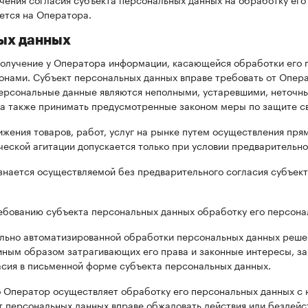
ается на Оператора.
ных данных
получение у Оператора информации, касающейся обработки его п
онами. Субъект персональных данных вправе требовать от Опера
персональные данные являются неполными, устаревшими, неточн
 а также принимать предусмотренные законом меры по защите св
жения товаров, работ, услуг на рынке путем осуществления пря
ической агитации допускается только при условии предварительн
знается осуществляемой без предварительного согласия субъект
ебованию субъекта персональных данных обработку его персона
ельно автоматизированной обработки персональных данных реше
иным образом затрагивающих его права и законные интересы, з
асия в письменной форме субъекта персональных данных.
то Оператор осуществляет обработку его персональных данных с
т персональных данных вправе обжаловать действия или бездей