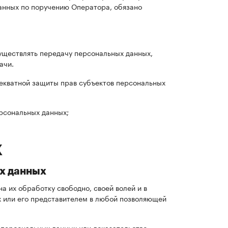
анных по поручению Оператора, обязано
существлять передачу персональных данных,
ачи.
екватной защиты прав субъектов персональных
рсональных данных;
х
ых данных
 их обработку свободно, своей волей и в
х или его представителем в любой позволяющей
 персональных данных или доказательство