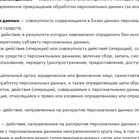
временное прекращение обработки персональных данных (за ис
— совокупность содержащихся в базах данных персона
х данных
х средств;
 действия, в результате которых невозможно определить без ис
кретному субъекту персональных данных;
е действие (операция) или совокупность действий (операций), 
их средств с персональными данными, включая сбор, запись, си
пользование, передачу (распространение, предоставление, доступ
ципальный орган, юридическое или физическое лицо, самостояте
работку персональных данных, а также определяющие цели обр
тке, действия (операции), совершаемые с персональными данн
ия, относящаяся к прямо или косвенно определенному или опре
— действия, направленные на раскрытие персональных данных о
— действия, направленные на раскрытие персональных данных 
х
ие с персональными данными неограниченного круга лиц, в том 
ение в информационно-телекоммуникационных сетях или предос