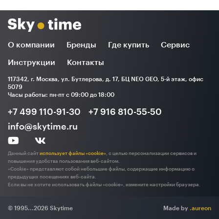
О компании
Бренды
Где купить
Сервис
Инструкции
Контакты
117342, г. Москва, ул. Бутлерова, д. 17, БЦ NEO GEO, 5-й этаж, офис
5079
Часы работы: пн-пт с 09:00 до 18:00
+7 499 110-91-30
+7 916 810-55-50
info@skytime.ru
Данный сайт
использует файлы «cookie»
, с целью персонализации сервисов и
повышения удобства пользования веб-сайтом.
«Cookie» представляют собой небольшие файлы, содержащие информацию о
предыдущих посещениях веб-сайта.
Если вы не хотите использовать файлы «cookie», измените настройки браузера.
© 1995...2026 Skytime
Made by
.aureon