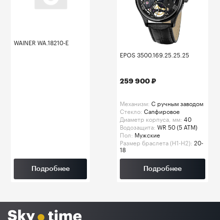
WAINER WA.18210-E
EPOS 3500.169.25.25.25
259 900 ₽
Механизм:
C ручным заводом
Стекло:
Сапфировое
Диаметр корпуса, мм:
40
Водозащита:
WR 50 (5 ATM)
Пол:
Мужские
Размер браслета (H1-H2):
20-
18
Подробнее
Подробнее