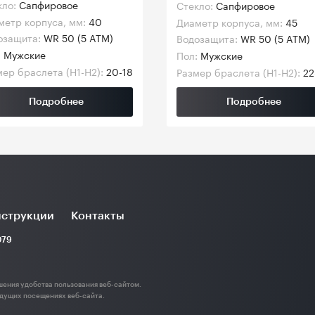
кло:
Сапфировое
Стекло:
Сапфировое
метр корпуса, мм:
40
Диаметр корпуса, мм:
45
озащита:
WR 50 (5 ATM)
Водозащита:
WR 50 (5 ATM)
:
Мужские
Пол:
Мужские
ер браслета (H1-H2):
20-18
Размер браслета (H1-H2):
22
Подробнее
Подробнее
струкции
Контакты
079
шения удобства пользования веб-сайтом.
дущих посещениях веб-сайта.