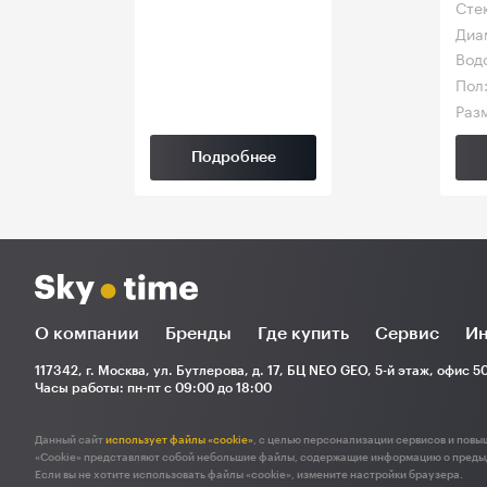
Сте
Диа
Вод
Пол
Разм
Подробнее
О компании
Бренды
Где купить
Сервис
Ин
117342, г. Москва, ул. Бутлерова, д. 17, БЦ NEO GEO, 5-й этаж, офис 5
Часы работы: пн-пт с 09:00 до 18:00
Данный сайт
использует файлы «cookie»
, с целью персонализации сервисов и повы
«Cookie» представляют собой небольшие файлы, содержащие информацию о преды
Если вы не хотите использовать файлы «cookie», измените настройки браузера.