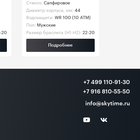
Стекло:
Сапфировое
Диаметр корпуса, мм:
44
Водозащита:
WR 100 (10 ATM)
Пол:
Мужские
-20
Размер браслета (H1-H2):
22-20
Подробнее
+7 499 110-91-30
+7 916 810-55-50
info@skytime.ru