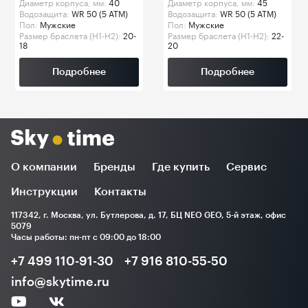
Диаметр корпуса, мм:
40
Диаметр корпуса, мм:
45
Водозащита:
WR 50 (5 ATM)
Водозащита:
WR 50 (5 ATM)
Пол:
Мужские
Пол:
Мужские
Размер браслета (H1-H2):
20-
Размер браслета (H1-H2):
22-
18
20
Подробнее
Подробнее
О компании
Бренды
Где купить
Сервис
Инструкции
Контакты
117342, г. Москва, ул. Бутлерова, д. 17, БЦ NEO GEO, 5-й этаж, офис
5079
Часы работы: пн-пт с 09:00 до 18:00
+7 499 110-91-30
+7 916 810-55-50
info@skytime.ru