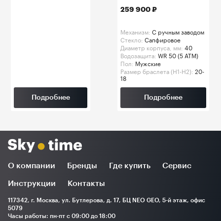
259 900 ₽
Механизм:
C ручным заводом
Стекло:
Сапфировое
Диаметр корпуса, мм:
40
Водозащита:
WR 50 (5 ATM)
Пол:
Мужские
Размер браслета (H1-H2):
20-
18
Подробнее
Подробнее
О компании
Бренды
Где купить
Сервис
Инструкции
Контакты
117342, г. Москва, ул. Бутлерова, д. 17, БЦ NEO GEO, 5-й этаж, офис
5079
Часы работы: пн-пт с 09:00 до 18:00