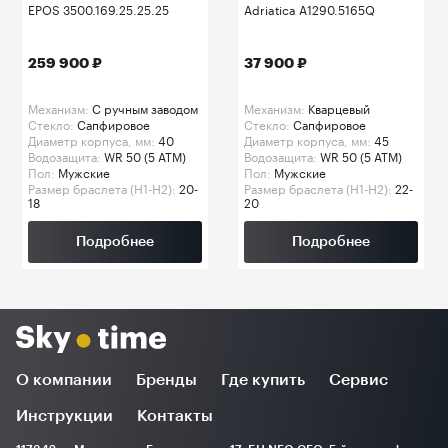
EPOS 3500.169.25.25.25
Adriatica A1290.5165Q
259 900 ₽
37 900 ₽
Механизм:
C ручным заводом
Механизм:
Кварцевый
Стекло:
Сапфировое
Стекло:
Сапфировое
Диаметр корпуса, мм:
40
Диаметр корпуса, мм:
45
Водозащита:
WR 50 (5 ATM)
Водозащита:
WR 50 (5 ATM)
Пол:
Мужские
Пол:
Мужские
Размер браслета (H1-H2):
20-
Размер браслета (H1-H2):
22-
18
20
Подробнее
Подробнее
О компании
Бренды
Где купить
Сервис
Инструкции
Контакты