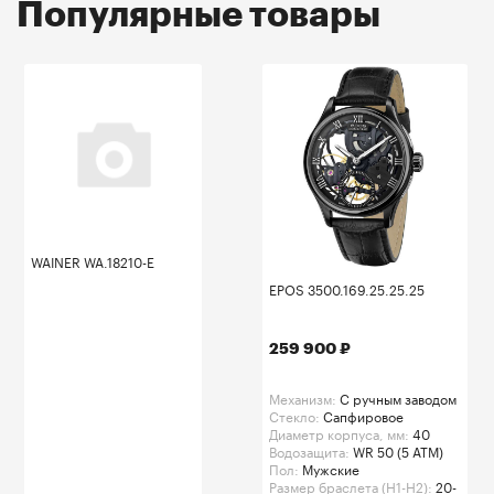
Популярные товары
WAINER WA.18210-E
EPOS 3500.169.25.25.25
259 900 ₽
Механизм:
C ручным заводом
Стекло:
Сапфировое
Диаметр корпуса, мм:
40
Водозащита:
WR 50 (5 ATM)
Пол:
Мужские
Размер браслета (H1-H2):
20-