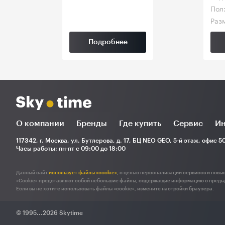
Пол
Разм
Подробнее
О компании
Бренды
Где купить
Сервис
Ин
117342, г. Москва, ул. Бутлерова, д. 17, БЦ NEO GEO, 5-й этаж, офис 5
Часы работы: пн-пт с 09:00 до 18:00
Данный сайт
использует файлы «cookie»
, с целью персонализации сервисов и повы
«Cookie» представляют собой небольшие файлы, содержащие информацию о преды
Если вы не хотите использовать файлы «cookie», измените настройки браузера.
© 1995...2026 Skytime