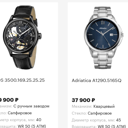
S 3500.169.25.25.25
Adriatica A1290.5165Q
9 900 ₽
37 900 ₽
анизм:
C ручным заводом
Механизм:
Кварцевый
кло:
Сапфировое
Стекло:
Сапфировое
метр корпуса, мм:
40
Диаметр корпуса, мм:
45
озащита:
WR 50 (5 ATM)
Водозащита:
WR 50 (5 ATM)