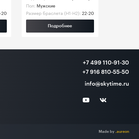
Пол:
Мужские
-20
Размер браслета (H1-H2):
22-20
Подробнее
+7 499 110-91-30
+7 916 810-55-50
info@skytime.ru
Made by
.aureon