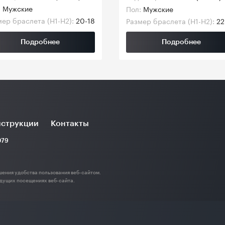
:
Мужские
Пол:
Мужские
ер браслета (H1-H2):
20-18
Размер браслета (H1-H2):
22
Подробнее
Подробнее
струкции
Контакты
079
шения удобства пользования веб-сайтом.
дущих посещениях веб-сайта.