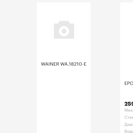
WAINER WA.18210-E
EPO
25
Мех
Сте
Диа
Вод