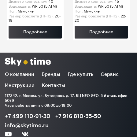
Диаметр корпуса, мм:
40
Диаметр корпуса, мм:
45
Водозащита:
WR 50 (5 ATM)
Водозащита:
WR 50 (5 ATM)
Пол:
Мужские
Пол:
Мужские
Размер браслета (H1-H2):
20-
Размер браслета (H1-H2):
22-
18
20
Подробнее
Подробнее
О компании
Бренды
Где купить
Сервис
Инструкции
Контакты
117342, г. Москва, ул. Бутлерова, д. 17, БЦ NEO GEO, 5-й этаж, офис
5079
Часы работы: пн-пт с 09:00 до 18:00
+7 499 110-91-30
+7 916 810-55-50
info@skytime.ru