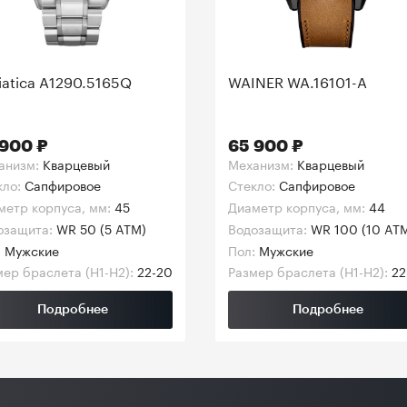
iatica A1290.5165Q
WAINER WA.16101-A
 900 ₽
65 900 ₽
анизм:
Кварцевый
Механизм:
Кварцевый
кло:
Сапфировое
Стекло:
Сапфировое
метр корпуса, мм:
45
Диаметр корпуса, мм:
44
озащита:
WR 50 (5 ATM)
Водозащита:
WR 100 (10 AT
:
Мужские
Пол:
Мужские
ер браслета (H1-H2):
22-20
Размер браслета (H1-H2):
22
Подробнее
Подробнее