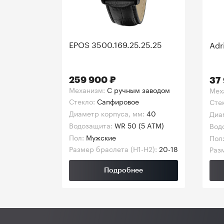
EPOS 3500.169.25.25.25
Adr
259 900 ₽
37
Механизм:
C ручным заводом
Мех
Стекло:
Сапфировое
Сте
Диаметр корпуса, мм:
40
Диа
Водозащита:
WR 50 (5 ATM)
Вод
Пол:
Мужские
Пол
Размер браслета (H1-H2):
20-18
Разм
Подробнее