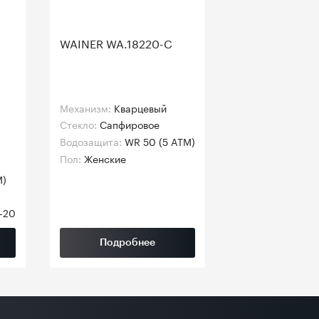
WAINER WA.18220-C
Механизм:
Кварцевый
Стекло:
Сапфировое
Водозащита:
WR 50 (5 ATM)
Пол:
Женские
M)
-20
Подробнее