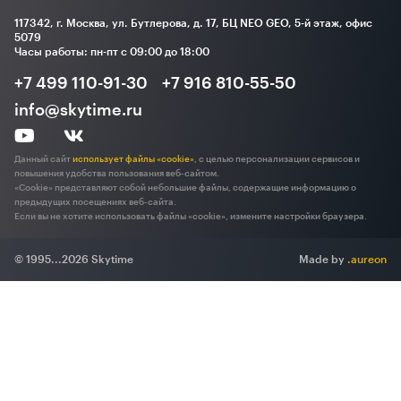
117342, г. Москва, ул. Бутлерова, д. 17, БЦ NEO GEO, 5-й этаж, офис
5079
Часы работы: пн-пт с 09:00 до 18:00
+7 499 110-91-30
+7 916 810-55-50
info@skytime.ru
Данный сайт
использует файлы «cookie»
, с целью персонализации сервисов и
повышения удобства пользования веб-сайтом.
«Cookie» представляют собой небольшие файлы, содержащие информацию о
предыдущих посещениях веб-сайта.
Если вы не хотите использовать файлы «cookie», измените настройки браузера.
© 1995...2026 Skytime
Made by
.aureon