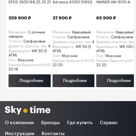
EPOS 3500.169.25.25.25
Adriatica A1290.5165Q
WAINER WA.16101-A
259 900 ₽
37 900 ₽
65 900 ₽
Механизм:
C ручным
Механизм:
Кварцевый
Механизм:
Кварцевый
заводом
Стекло:
Сапфировое
Стекло:
Сапфировое
Стекло:
Сапфировое
Диаметр корпуса, мм:
45
Диаметр корпуса, мм:
Диаметр корпуса, мм:
40
Водозащита:
WR 50 (5
Водозащита:
WR 100 (
Водозащита:
WR 50 (5
ATM)
ATM)
ATM)
Пол:
Мужские
Пол:
Мужские
Пол:
Мужские
Размер браслета (H1-H2):
Размер браслета (H1-H
Размер браслета (H1-H2):
22-20
22-20
20-18
Подробнее
Подробнее
Подробнее
О компании
Бренды
Где купить
Сервис
Инструкции
Контакты