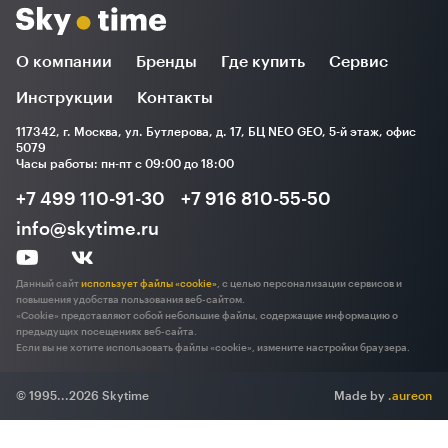
О компании
Бренды
Где купить
Сервис
Инструкции
Контакты
117342, г. Москва, ул. Бутлерова, д. 17, БЦ NEO GEO, 5-й этаж, офис
5079
Часы работы: пн-пт с 09:00 до 18:00
+7 499 110-91-30
+7 916 810-55-50
info@skytime.ru
Данный сайт
использует файлы «cookie»
, с целью персонализации сервисов и
повышения удобства пользования веб-сайтом.
«Cookie» представляют собой небольшие файлы, содержащие информацию о
предыдущих посещениях веб-сайта.
Если вы не хотите использовать файлы «cookie», измените настройки браузера.
© 1995...2026 Skytime
Made by
.aureon