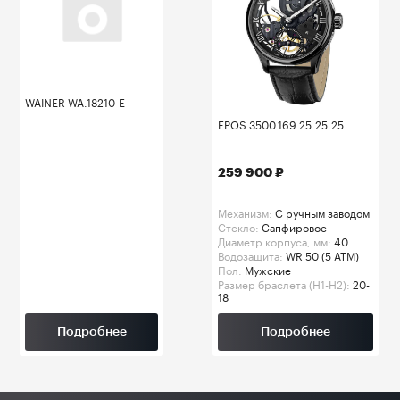
WAINER WA.18210-E
EPOS 3500.169.25.25.25
259 900 ₽
Механизм:
C ручным заводом
Стекло:
Сапфировое
Диаметр корпуса, мм:
40
Водозащита:
WR 50 (5 ATM)
Пол:
Мужские
Размер браслета (H1-H2):
20-
18
Подробнее
Подробнее