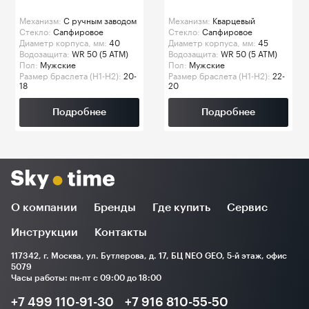
Механизм:
C ручным заводом
Механизм:
Кварцевый
Стекло:
Сапфировое
Стекло:
Сапфировое
Диаметр корпуса, мм:
40
Диаметр корпуса, мм:
45
Водозащита:
WR 50 (5 ATM)
Водозащита:
WR 50 (5 ATM)
Пол:
Мужские
Пол:
Мужские
Размер браслета (H1-H2):
20-
Размер браслета (H1-H2):
22-
18
20
Подробнее
Подробнее
О компании
Бренды
Где купить
Сервис
Инструкции
Контакты
117342, г. Москва, ул. Бутлерова, д. 17, БЦ NEO GEO, 5-й этаж, офис
5079
Часы работы: пн-пт с 09:00 до 18:00
+7 499 110-91-30
+7 916 810-55-50