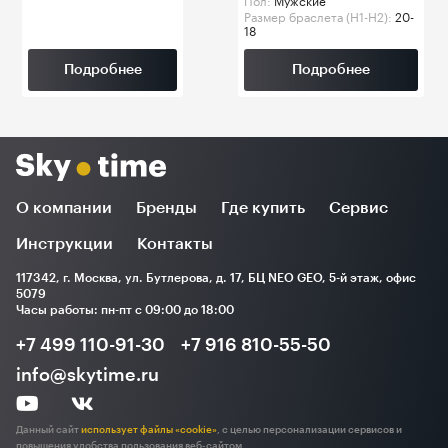
Размер браслета (H1-H2):
20-
18
Подробнее
Подробнее
О компании
Бренды
Где купить
Сервис
Инструкции
Контакты
117342, г. Москва, ул. Бутлерова, д. 17, БЦ NEO GEO, 5-й этаж, офис
5079
Часы работы: пн-пт с 09:00 до 18:00
+7 499 110-91-30
+7 916 810-55-50
info@skytime.ru
Данный сайт
использует файлы «cookie»
, с целью персонализации сервисов и
повышения удобства пользования веб-сайтом.