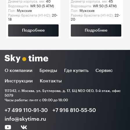
Диаметр корпуса, мм:
40
Диаметр корпуса, мм:
45
Водозащита:
WR 50 (5 ATM)
Водозащита:
WR 50 (5 ATM)
Пол:
Мужские
Пол:
Мужские
Размер браслета (H1-H2):
20-
Размер браслета (H1-H2):
22-
18
20
Подробнее
Подробнее
О компании
Бренды
Где купить
Сервис
Инструкции
Контакты
117342, г. Москва, ул. Бутлерова, д. 17, БЦ NEO GEO, 5-й этаж, офис
5079
Часы работы: пн-пт с 09:00 до 18:00
+7 499 110-91-30
+7 916 810-55-50
info@skytime.ru