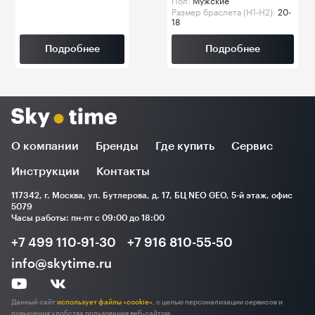
Размер браслета (H1-H2):
20-
18
Подробнее
Подробнее
О компании
Бренды
Где купить
Сервис
Инструкции
Контакты
117342, г. Москва, ул. Бутлерова, д. 17, БЦ NEO GEO, 5-й этаж, офис
5079
Часы работы: пн-пт с 09:00 до 18:00
+7 499 110-91-30
+7 916 810-55-50
info@skytime.ru
Данный сайт
использует файлы «cookie»
, с целью персонализации сервисов и
повышения удобства пользования веб-сайтом.