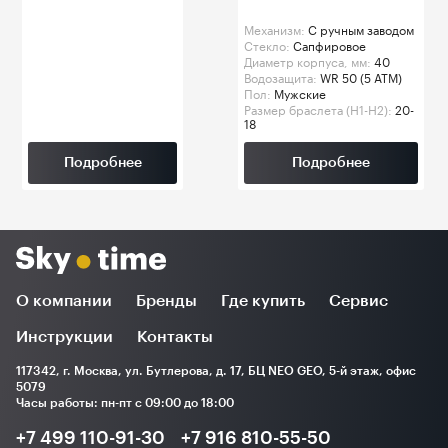
Механизм:
C ручным заводом
Стекло:
Сапфировое
Диаметр корпуса, мм:
40
Водозащита:
WR 50 (5 ATM)
Пол:
Мужские
Размер браслета (H1-H2):
20-
18
Подробнее
Подробнее
О компании
Бренды
Где купить
Сервис
Инструкции
Контакты
117342, г. Москва, ул. Бутлерова, д. 17, БЦ NEO GEO, 5-й этаж, офис
5079
Часы работы: пн-пт с 09:00 до 18:00
+7 499 110-91-30
+7 916 810-55-50