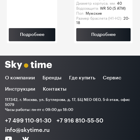
Диаметр корпуса, мм:
40
Водозащита:
WR 50 (5 ATM)
Пол:
Мужские
Размер браслета (H1-H2):
20-
18
Подробнее
Подробнее
О компании
Бренды
Где купить
Сервис
Инструкции
Контакты
117342, г. Москва, ул. Бутлерова, д. 17, БЦ NEO GEO, 5-й этаж, офис
5079
Часы работы: пн-пт с 09:00 до 18:00
+7 499 110-91-30
+7 916 810-55-50
info@skytime.ru