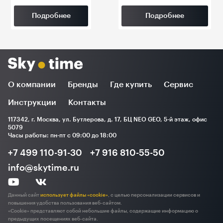
Подробнее
Подробнее
О компании
Бренды
Где купить
Сервис
Инструкции
Контакты
117342, г. Москва, ул. Бутлерова, д. 17, БЦ NEO GEO, 5-й этаж, офис
5079
Часы работы: пн-пт с 09:00 до 18:00
+7 499 110-91-30
+7 916 810-55-50
info@skytime.ru
Данный сайт
использует файлы «cookie»
, с целью персонализации сервисов и
повышения удобства пользования веб-сайтом.
«Cookie» представляют собой небольшие файлы, содержащие информацию о
предыдущих посещениях веб-сайта.