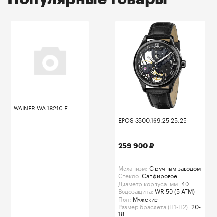
WAINER WA.18210-E
EPOS 3500.169.25.25.25
259 900 ₽
Механизм:
C ручным заводом
Стекло:
Сапфировое
Диаметр корпуса, мм:
40
Водозащита:
WR 50 (5 ATM)
Пол:
Мужские
Размер браслета (H1-H2):
20-
18