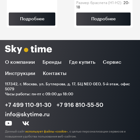
Размер браслета (H1-H2):
20-
18
Подробнее
Подробнее
О компании
Бренды
Где купить
Сервис
Инструкции
Контакты
117342, г. Москва, ул. Бутлерова, д. 17, БЦ NEO GEO, 5-й этаж, офис
5079
Часы работы: пн-пт с 09:00 до 18:00
+7 499 110-91-30
+7 916 810-55-50
info@skytime.ru
Данный сайт
использует файлы «cookie»
, с целью персонализации сервисов и
повышения удобства пользования веб-сайтом.