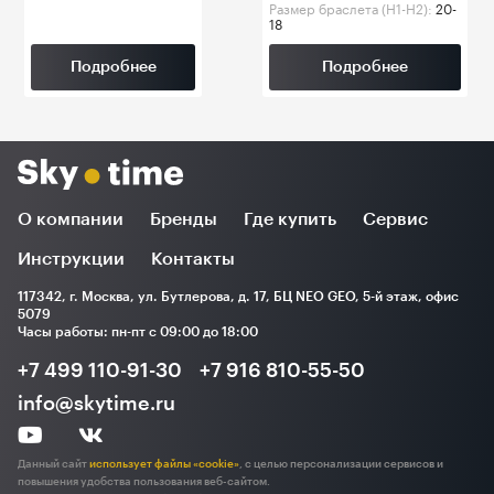
Размер браслета (H1-H2):
20-
18
Подробнее
Подробнее
О компании
Бренды
Где купить
Сервис
Инструкции
Контакты
117342, г. Москва, ул. Бутлерова, д. 17, БЦ NEO GEO, 5-й этаж, офис
5079
Часы работы: пн-пт с 09:00 до 18:00
+7 499 110-91-30
+7 916 810-55-50
info@skytime.ru
Данный сайт
использует файлы «cookie»
, с целью персонализации сервисов и
повышения удобства пользования веб-сайтом.