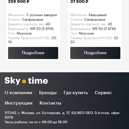
259 900 ₽
37 900 ₽
Механизм:
C ручным заводом
Механизм:
Кварцевый
Стекло:
Сапфировое
Стекло:
Сапфировое
Диаметр корпуса, мм:
40
Диаметр корпуса, мм:
45
Водозащита:
WR 50 (5 ATM)
Водозащита:
WR 50 (5 ATM)
Пол:
Мужские
Пол:
Мужские
Размер браслета (H1-H2):
20-
Размер браслета (H1-H2):
22-
18
20
Подробнее
Подробнее
О компании
Бренды
Где купить
Сервис
Инструкции
Контакты
117342, г. Москва, ул. Бутлерова, д. 17, БЦ NEO GEO, 5-й этаж, офис
5079
Часы работы: пн-пт с 09:00 до 18:00