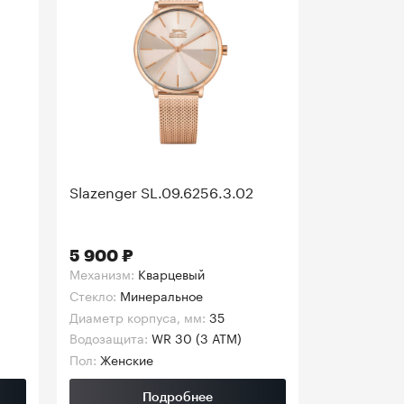
Slazenger SL.09.6256.3.02
5 900 ₽
Механизм:
Кварцевый
Стекло:
Минеральное
Диаметр корпуса, мм:
35
Водозащита:
WR 30 (3 АТМ)
Пол:
Женские
Подробнее