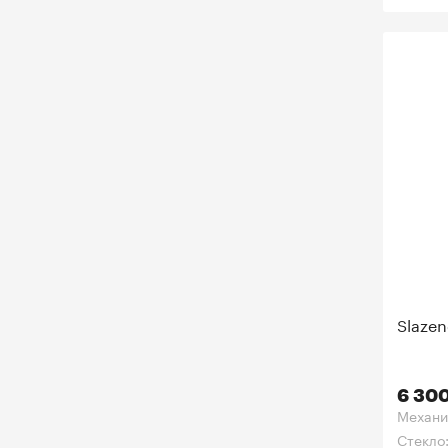
Slazen
6 300
Механи
Стекло