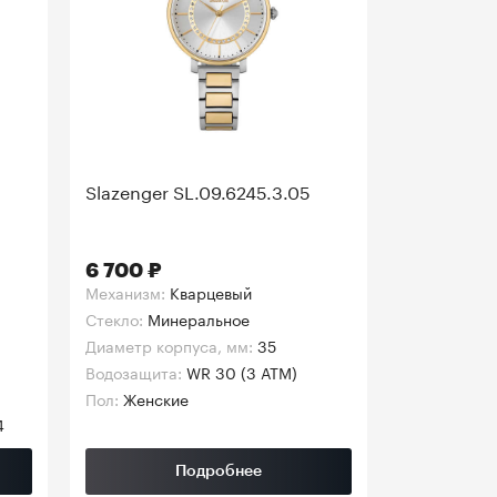
Slazenger SL.09.6245.3.05
6 700 ₽
Механизм:
Кварцевый
Стекло:
Минеральное
Диаметр корпуса, мм:
35
Водозащита:
WR 30 (3 АТМ)
Пол:
Женские
4
Подробнее