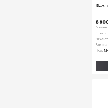
Slazen
8 900
Механи
Стекло
Диамет
Водоза
Пол:
Му