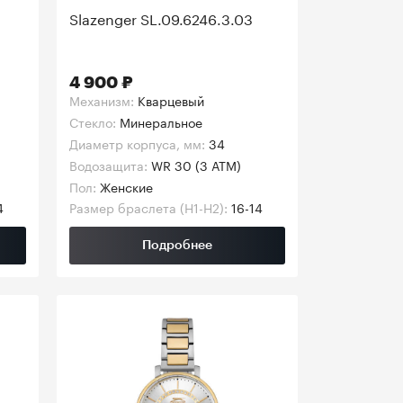
Slazenger SL.09.6246.3.03
4 900 ₽
Механизм:
Кварцевый
Стекло:
Минеральное
Диаметр корпуса, мм:
34
Водозащита:
WR 30 (3 АТМ)
Пол:
Женские
4
Размер браслета (H1-H2):
16-14
Подробнее