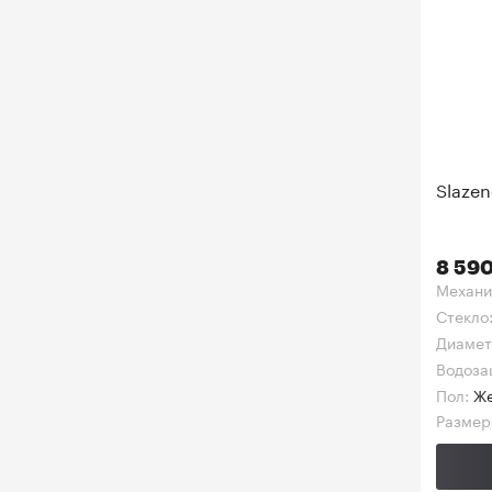
Slazen
8 590
Механи
Стекло
Диамет
Водоза
Пол:
Же
Размер