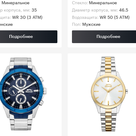
:
Минеральное
Стекло:
Минеральное
р корпуса, мм:
35
Диаметр корпуса, мм:
46.5
щита:
WR 30 (3 АТМ)
Водозащита:
WR 50 (5 ATM)
нские
Пол:
Мужские
Подробнее
Подробнее