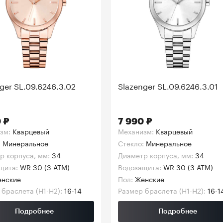
ger SL.09.6246.3.02
Slazenger SL.09.6246.3.01
 ₽
7 990 ₽
зм:
Кварцевый
Механизм:
Кварцевый
:
Минеральное
Стекло:
Минеральное
р корпуса, мм:
34
Диаметр корпуса, мм:
34
щита:
WR 30 (3 АТМ)
Водозащита:
WR 30 (3 АТМ)
нские
Пол:
Женские
 браслета (H1-H2):
16-14
Размер браслета (H1-H2):
16-1
Подробнее
Подробнее