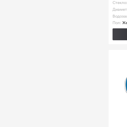
Стекло
Диамет
Водоза
Пол:
Же