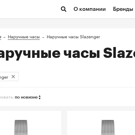
О компании
Бренды
я
Наручные часы
Наручные часы Slazenger
аручные часы Slaz
nger
овать:
по новизне