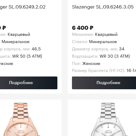
ger SL.09.6249.2.02
Slazenger SL.09.6246.3.05
 ₽
6 400 ₽
зм:
Кварцевый
Механизм:
Кварцевый
:
Минеральное
Стекло:
Минеральное
р корпуса, мм:
46.5
Диаметр корпуса, мм:
34
щита:
WR 50 (5 ATM)
Водозащита:
WR 30 (3 АТМ)
жские
Пол:
Женские
Размер браслета (H1-H2):
16-1
Подробнее
Подробнее