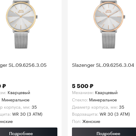
ger SL.09.6256.3.05
Slazenger SL.09.6256.3.04
 ₽
5 500 ₽
зм:
Кварцевый
Механизм:
Кварцевый
:
Минеральное
Стекло:
Минеральное
р корпуса, мм:
35
Диаметр корпуса, мм:
35
щита:
WR 30 (3 АТМ)
Водозащита:
WR 30 (3 АТМ)
нские
Пол:
Женские
Подробнее
Подробнее